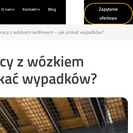
Zapytanie
O nas
Kontakt
Blog
ofertowe
pracy z wózkiem widłowym – jak unikać wypadków?
cy z wózkiem
ikać wypadków?