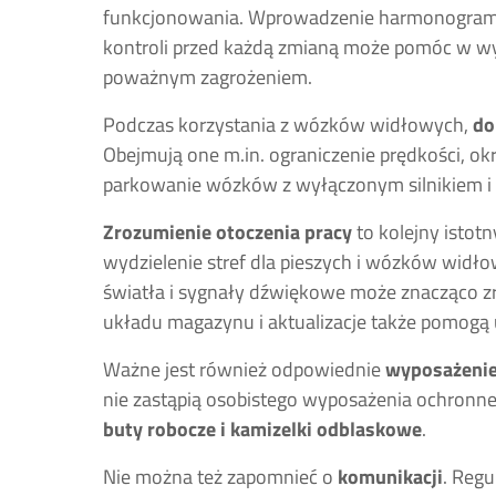
funkcjonowania. Wprowadzenie harmonogramu
kontroli przed każdą zmianą może pomóc w wy
poważnym zagrożeniem.
Podczas korzystania z wózków widłowych,
do
Obejmują one m.in. ograniczenie prędkości, o
parkowanie wózków z wyłączonym silnikiem i
Zrozumienie otoczenia pracy
to kolejny isto
wydzielenie stref dla pieszych i wózków wid
światła i sygnały dźwiękowe może znacząco 
układu magazynu i aktualizacje także pomogą 
Ważne jest również odpowiednie
wyposażenie
nie zastąpią osobistego wyposażenia ochronneg
buty robocze i kamizelki odblaskowe
.
Nie można też zapomnieć o
komunikacji
. Reg