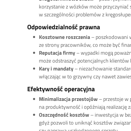
korzystanie z wózków może przyczyniać s
w szczególności problemów z kręgosłup
Odpowiedzialność prawna
Kosztowne roszczenia
– poszkodowani 
ze strony pracowników, co może być fin
Reputacja firmy
– wypadki mogą poważnie
może odstraszyć potencjalnych klientów 
Kary i mandaty
– niezachowanie standar
włączając w to grzywny czy nawet zawies
Efektywność operacyjna
Minimalizacja przestojów
– przestoje w
na produktywność i opóźniają realizację
Oszczędność kosztów
– inwestycja w be
gdyż pozwoli to uniknąć kosztów związ
czy naprawą uszkodzonego sprzętu.