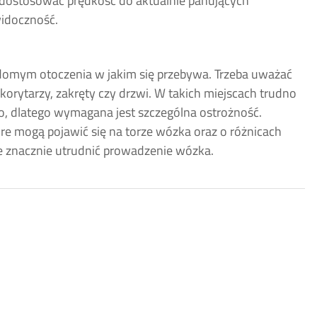
 dostosować prędkość do aktualnie panujących
widoczność.
domym otoczenia w jakim się przebywa. Trzeba uważać
korytarzy, zakręty czy drzwi. W takich miejscach trudno
o, dlatego wymagana jest szczególna ostrożność.
re mogą pojawić się na torze wózka oraz o różnicach
e znacznie utrudnić prowadzenie wózka.