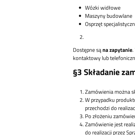
Wózki widłowe
Maszyny budowlane
Osprzęt specjalistycz
Dostępne są
na zapytanie
.
kontaktowy lub telefoniczn
§3 Składanie za
Zamówienia można skł
W przypadku produktó
przechodzi do realiza
Po złożeniu zamówien
Zamówienie jest real
do realizacji przez Sp