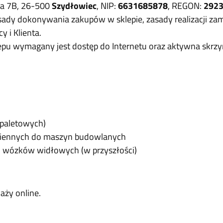
owa 7B, 26-500
Szydłowiec
, NIP:
6631685878
, REGON:
292
sady dokonywania zakupów w sklepie, zasady realizacji z
y i Klienta.
lepu wymagany jest dostęp do Internetu oraz aktywna skrzy
paletowych)
miennych do maszyn budowlanych
o wózków widłowych (w przyszłości)
aży online.