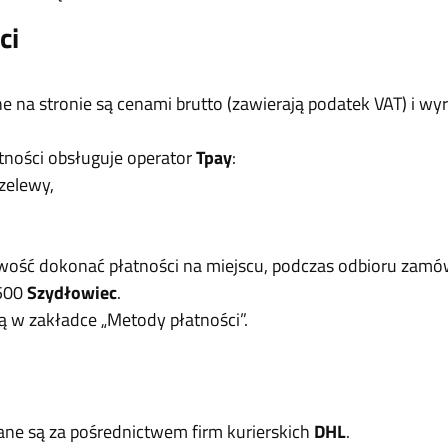
ci
 na stronie są cenami brutto (zawierają podatek VAT) i wy
ności obsługuje operator
Tpay
:
zelewy,
iwość dokonać płatności na miejscu, podczas odbioru zamów
-500
Szydłowiec
.
ą w zakładce „Metody płatności”.
ne są za pośrednictwem firm kurierskich
DHL
.