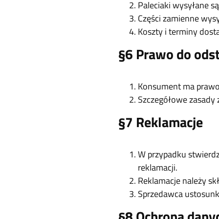
Paleciaki wysyłane są
Części zamienne wysy
Koszty i terminy dos
§6 Prawo do ods
Konsument ma prawo o
Szczegółowe zasady z
§7 Reklamacje
W przypadku stwierdz
reklamacji.
Reklamacje należy skł
Sprzedawca ustosunkuj
§8 Ochrona dany