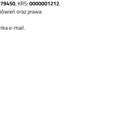
379450
, KRS:
0000001212
.
amówień oraz prawa
nka e-mail.