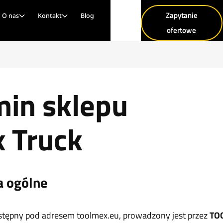
Zapytanie
O nas
Kontakt
Blog
ofertowe
in sklepu
 Truck
a ogólne
stępny pod adresem toolmex.eu, prowadzony jest przez
TOO