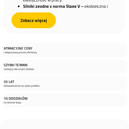
Silniki zgodne z normą Stage V –
ekologiczna i
oszczędna eksploatacja
Ergonomiczne kabiny operatora –
komfort i
Zobacz więcej
widoczność na najwyższym poziomie
Trwała konstrukcja i łatwa konserwacja –
dłuższa
żywotność maszyn
ATRAKCYJNE CENY
i ekspresowy proces ofertowy
SZYBKI TERMIN
realizacji zleconych dostaw
35 LAT
doświadczenia na rynku polskim
10 ODDZIAŁÓW
na terenie kraju