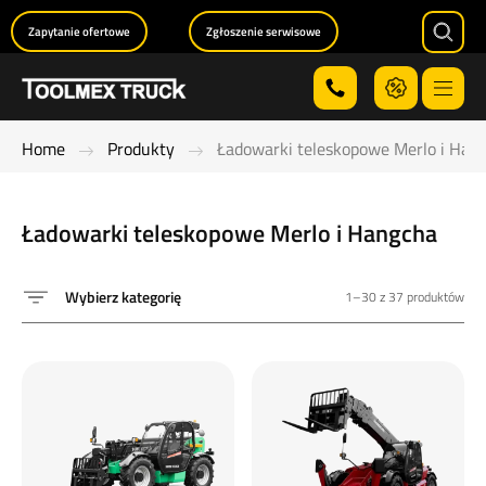
Zapytanie ofertowe
Zgłoszenie serwisowe
Searc
Menu
Home
Produkty
Ładowarki teleskopowe Merlo i Han
Ładowarki teleskopowe Merlo i Hangcha
Wybierz kategorię
1–30 z 37 produktów