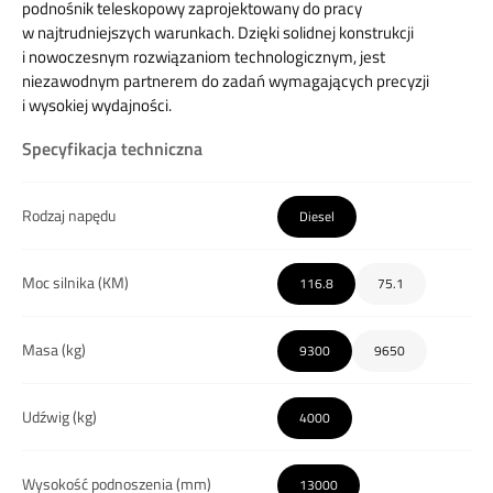
podnośnik teleskopowy zaprojektowany do pracy
w najtrudniejszych warunkach. Dzięki solidnej konstrukcji
i nowoczesnym rozwiązaniom technologicznym, jest
niezawodnym partnerem do zadań wymagających precyzji
i wysokiej wydajności.
Specyfikacja techniczna
Rodzaj napędu
Diesel
Moc silnika (KM)
116.8
75.1
Masa (kg)
9300
9650
Udźwig (kg)
4000
Wysokość podnoszenia (mm)
13000