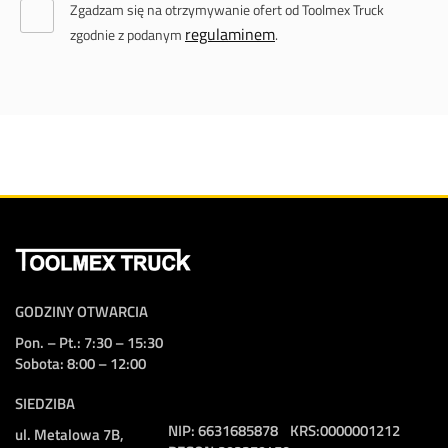
Zgadzam się na otrzymywanie ofert od Toolmex Truck
regulaminem
zgodnie z podanym
.
GODZINY OTWARCIA
Pon. – Pt.: 7:30 – 15:30
Sobota: 8:00 – 12:00
SIEDZIBA
NIP:
6631685878
KRS:
0000001212
ul. Metalowa 7B,