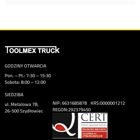
GODZINY OTWARCIA
Pon. – Pt.: 7:30 – 15:30
Sobota: 8:00 – 12:00
SIEDZIBA
NIP:
6631685878
KRS:
0000001212
ul. Metalowa 7B,
REGON:
292379450
26-500 Szydłowiec