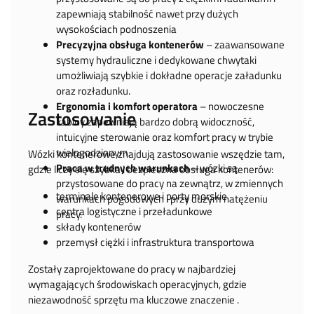
zapewniają stabilność nawet przy dużych
wysokościach podnoszenia
Precyzyjna obsługa kontenerów
– zaawansowane
systemy hydrauliczne i dedykowane chwytaki
umożliwiają szybkie i dokładne operacje załadunku
oraz rozładunku.
Ergonomia i komfort operatora
– nowoczesne
Zastosowanie
kabiny zapewniają bardzo dobrą widoczność,
intuicyjne sterowanie oraz komfort pracy w trybie
wielogodzinnym.
Wózki kontenerowe znajdują zastosowanie wszędzie tam,
Praca w trudnych warunkach
– wózki są
gdzie liczy się szybka i bezpieczna obsługa kontenerów:
przystosowane do pracy na zewnątrz, w zmiennych
terminale kontenerowe i porty morskie
warunkach pogodowych i przy dużym natężeniu
centra logistyczne i przeładunkowe
pracy.
składy kontenerów
przemysł ciężki i infrastruktura transportowa
Zostały zaprojektowane do pracy w najbardziej
wymagających środowiskach operacyjnych, gdzie
niezawodność sprzętu ma kluczowe znaczenie .