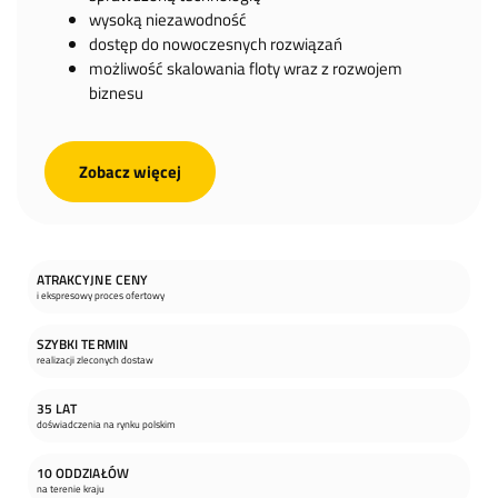
wysoką niezawodność
dostęp do nowoczesnych rozwiązań
możliwość skalowania floty wraz z rozwojem
biznesu
Zobacz więcej
ATRAKCYJNE CENY
i ekspresowy proces ofertowy
SZYBKI TERMIN
realizacji zleconych dostaw
35 LAT
doświadczenia na rynku polskim
10 ODDZIAŁÓW
na terenie kraju