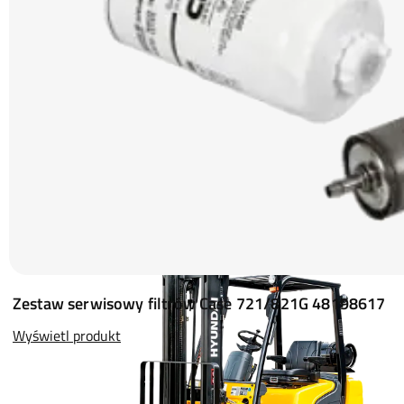
Zestaw serwisowy filtrów Case 721/821G 48198617
Wyświetl produkt