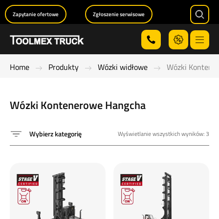
Zapytanie ofertowe
Zgłoszenie serwisowe
Searc
Menu
Home
Produkty
Wózki widłowe
Wózki Kontene
Wózki Kontenerowe Hangcha
Wybierz kategorię
Wyświetlanie wszystkich wyników: 3