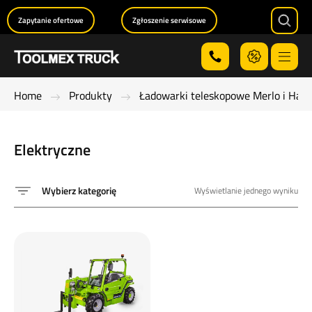
Zapytanie ofertowe
Zgłoszenie serwisowe
Searc
Menu
Home
Produkty
Ładowarki teleskopowe Merlo i Han
Elektryczne
Wybierz kategorię
Wyświetlanie jednego wyniku