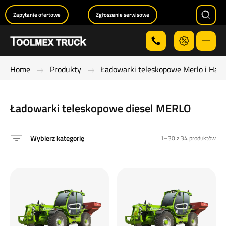
Zapytanie ofertowe
Zgłoszenie serwisowe
Searc
Menu
Home
Produkty
Ładowarki teleskopowe Merlo i Han
Ładowarki teleskopowe diesel MERLO
Wybierz kategorię
1–30 z 34 produktów