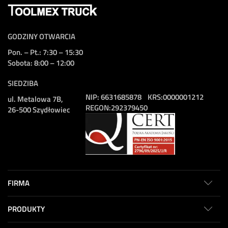
GODZINY OTWARCIA
Pon. – Pt.: 7:30 – 15:30
Sobota: 8:00 – 12:00
SIEDZIBA
NIP:
6631685878
KRS:
0000001212
ul. Metalowa 7B,
REGON:
292379450
26-500 Szydłowiec
FIRMA
PRODUKTY