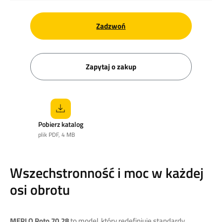
Zadzwoń
Zapytaj o zakup
Pobierz katalog
plik PDF, 4 MB
Wszechstronność i moc w każdej
osi obrotu
MERLO Roto 70.28
to model, który redefiniuje standardy