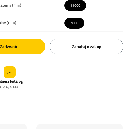
szenia (mm)
11000
alny (mm)
7800
Zadzwoń
Zapytaj o zakup
obierz katalog
ik PDF, 5 MB