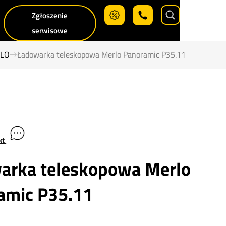
Zgłoszenie
Search
serwisowe
RLO
Ładowarka teleskopowa Merlo Panoramic P35.11
kt
arka teleskopowa Merlo
amic P35.11