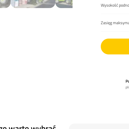
Wysokość podno
Zasięg maksym
P
pl
go warto wybrać