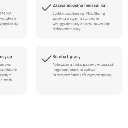
Zaawansowana hydraulika
 170 KM
System Load Sensing i Flow Sharing
iwia płynne
zapewnia precyzyjne sterowanie
 z prędkością
wysięgnikiem przy zachowaniu wysokiej
efektywności pracy.
ecyzja
Komfort pracy
rzesuwu
Podwyższona kabina poprawia widoczność
ia dokładne
i ergonomię pracy, co wpływa
maganym
na bezpieczeństwo i efektywność operacji.
arunkach