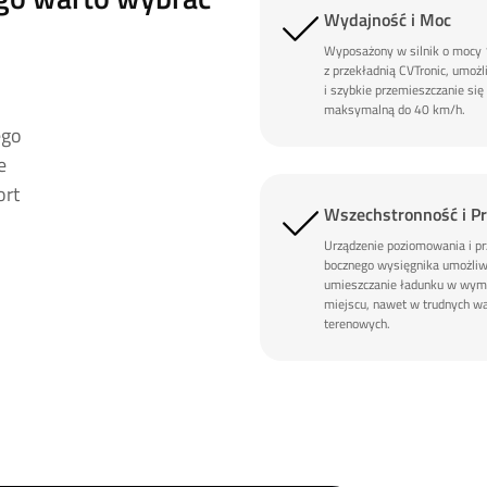
Wydajność i Moc
Wyposażony w silnik o mocy
z przekładnią CVTronic, umożl
i szybkie przemieszczanie się
m
maksymalną do 40 km/h.
ego
e
ort
Wszechstronność i Pr
Urządzenie poziomowania i p
bocznego wysięgnika umożliw
umieszczanie ładunku w wy
miejscu, nawet w trudnych w
terenowych.