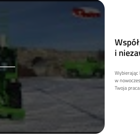
Współp
i niez
Wybierając 
w nowoczesn
Twoja praca