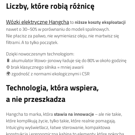
Liczby, które robią różnicę
Wózki elektryczne Hangcha
to
niższe koszty eksploatacji
nawet o 30–50% w porównaniu do modeli spalinowych.
Nie płacisz za paliwo, nie wymieniasz oleju, nie martwisz się
filtrami. A to tylko początek.
Dzięki nowoczesnym technologiom:
🔋 akumulator litowo-jonowy ładuje się do 80% w około godzinę
⚙️ brak klasycznego silnika = mniej awarii
🌍 zgodność z normami ekologicznymi i CSR
Technologia, która wspiera,
a nie przeszkadza
Hangcha to marka, która
stawia na innowacje
– ale nie takie,
które komplikują życie, tylko takie, które realnie pomagają.
Intuicyjny wyświetlacz, łatwe sterowanie, kompaktowa
konstrukcja i ergonomiczna kabina to elementy, które pokocha