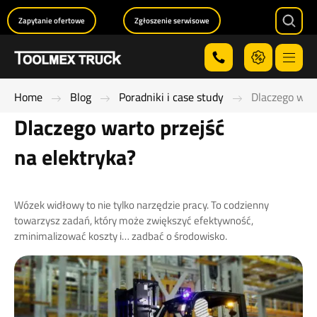
Zapytanie ofertowe
Zgłoszenie serwisowe
Searc
Menu
Home
Blog
Poradniki i case study
Dlaczego wart
Dlaczego warto przejść
na elektryka?
Wózek widłowy to nie tylko narzędzie pracy. To codzienny
towarzysz zadań, który może zwiększyć efektywność,
zminimalizować koszty i… zadbać o środowisko.