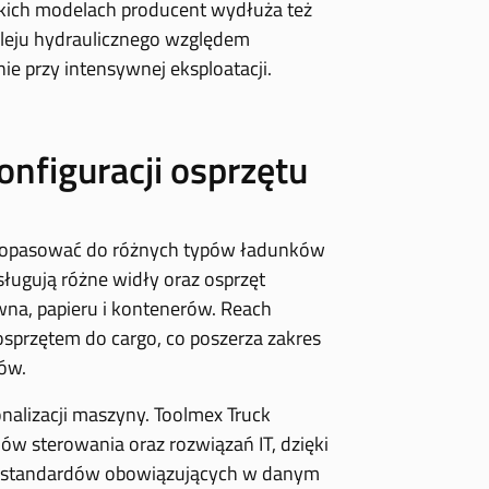
żkich modelach producent wydłuża też
oleju hydraulicznego względem
e przy intensywnej eksploatacji.
onfiguracji osprzętu
opasować do różnych typów ładunków
ługują różne widły oraz osprzęt
wna, papieru i kontenerów. Reach
przętem do cargo, co poszerza zakres
ów.
nalizacji maszyny. Toolmex Truck
mów sterowania oraz rozwiązań IT, dzięki
o standardów obowiązujących w danym