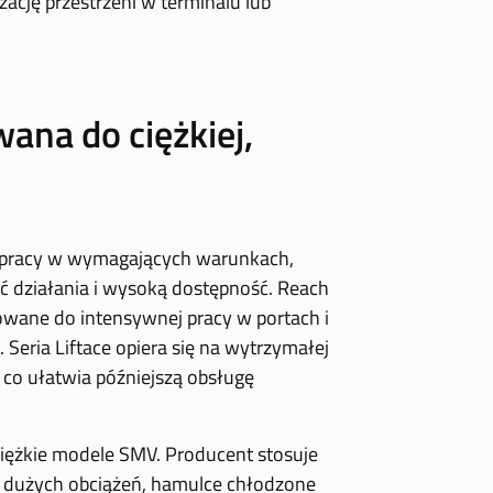
zację przestrzeni w terminalu lub
ana do ciężkiej,
 pracy w wymagających warunkach,
ć działania i wysoką dostępność. Reach
owane do intensywnej pracy w portach i
Seria Liftace opiera się na wytrzymałej
, co ułatwia późniejszą obsługę
iężkie modele SMV. Producent stosuje
o dużych obciążeń, hamulce chłodzone