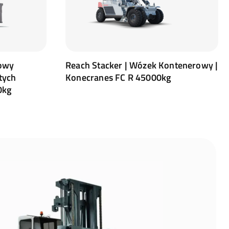
owy
Reach Stacker | Wózek Kontenerowy |
tych
Konecranes FC R 45000kg
0kg