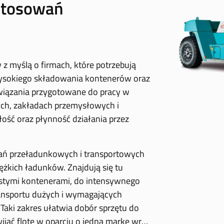
astosowań
 myślą o firmach, które potrzebują
ysokiego składowania kontenerów oraz
związania przygotowane do pracy w
nych, zakładach przemysłowych i
ałość oraz płynność działania przez
ań przeładunkowych i transportowych
żkich ładunków. Znajdują się tu
ustymi kontenerami, do intensywnego
ransportu dużych i wymagających
ki zakres ułatwia dobór sprzętu do
jać flotę w oparciu o jedną markę wraz