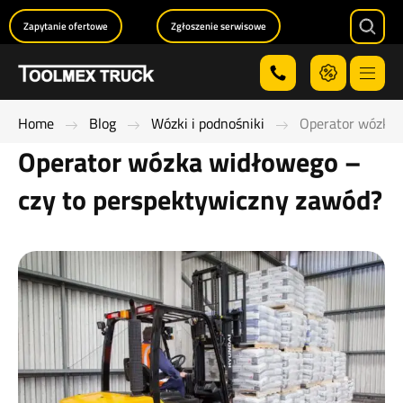
Zapytanie ofertowe
Zgłoszenie serwisowe
Searc
Menu
Home
Blog
Wózki i podnośniki
Operator wózka 
Operator wózka widłowego –
czy to perspektywiczny zawód?