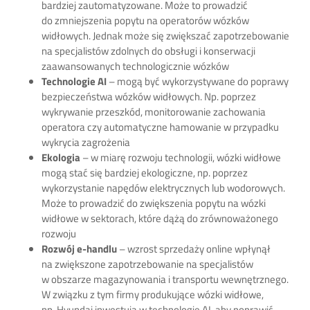
bardziej zautomatyzowane. Może to prowadzić
do zmniejszenia popytu na operatorów wózków
widłowych. Jednak może się zwiększać zapotrzebowanie
na specjalistów zdolnych do obsługi i konserwacji
zaawansowanych technologicznie wózków
Technologie AI
– mogą być wykorzystywane do poprawy
bezpieczeństwa wózków widłowych. Np. poprzez
wykrywanie przeszkód, monitorowanie zachowania
operatora czy automatyczne hamowanie w przypadku
wykrycia zagrożenia
Ekologia
– w miarę rozwoju technologii, wózki widłowe
mogą stać się bardziej ekologiczne, np. poprzez
wykorzystanie napędów elektrycznych lub wodorowych.
Może to prowadzić do zwiększenia popytu na wózki
widłowe w sektorach, które dążą do zrównoważonego
rozwoju
Rozwój e-handlu
– wzrost sprzedaży online wpłynął
na zwiększone zapotrzebowanie na specjalistów
w obszarze magazynowania i transportu wewnętrznego.
W związku z tym firmy produkujące wózki widłowe,
np. Hyundai inwestują w technologie AI, aby poprawić