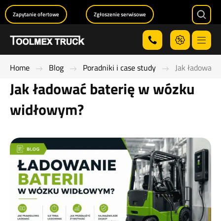
Zapytanie ofertowe
Zgłoszenie serwisowe
Searc
Menu
Home
Blog
Poradniki i case study
Jak ładować 
Jak ładować baterię w wózku
widłowym?