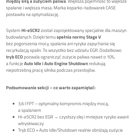
między siłą a zużyciem paliwa
. Większa pojemność to większe
spalanie i większa masa. Marka koparko-ładowarek CASE
postawiła na optymalizację.
System
Hi-eSCR2
został zaprojektowany specjalnie dla maszyn
budowlanych. Dzięki temu
spełnia normy Stage V
bez pogorszenia mocy, spalania ani ryzyka zapychania się
recyrkulacją spalin. To wszystko bez udziału EGR. Dodatkowo
tryb ECO
pozwala ograniczyć zużycie paliwa nawet o 10%,
a funkcje
Auto Idle i Auto Engine Shutdown
redukują
niepotrzebną pracę silnika podczas przestojów.
Podsumowanie sekcji – co warto zapamiętać:
3,6 l FPT – optymalny kompromis między mocą,
a spalaniem
Hi-eSCR2 bez EGR → czystszy olej i mniejsze ryzyko awarii
wtryskiwaczy
Tryb ECO + Auto Idle/Shutdown realnie obniżają zużycie