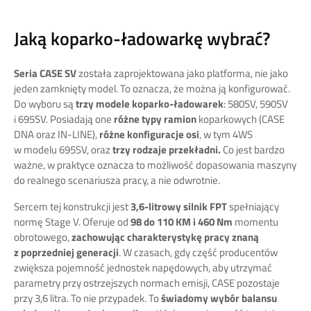
Jaką koparko-ładowarkę wybrać?
Seria CASE SV
została zaprojektowana jako platforma, nie jako
jeden zamknięty model. To oznacza, że można ją konfigurować.
Do wyboru są
trzy modele koparko-ładowarek
: 580SV, 590SV
i 695SV. Posiadają one
różne typy ramion
koparkowych (CASE
DNA oraz IN-LINE),
różne konfiguracje osi
, w tym 4WS
w modelu 695SV, oraz
trzy rodzaje przekładni.
Co jest bardzo
ważne, w praktyce oznacza to możliwość dopasowania maszyny
do realnego scenariusza pracy, a nie odwrotnie.
Sercem tej konstrukcji jest
3,6-litrowy silnik FPT
spełniający
normę Stage V. Oferuje od
98 do 110 KM i 460 Nm
momentu
obrotowego,
zachowując charakterystykę pracy znaną
z poprzedniej generacji
. W czasach, gdy część producentów
zwiększa pojemność jednostek napędowych, aby utrzymać
parametry przy ostrzejszych normach emisji, CASE pozostaje
przy 3,6 litra. To nie przypadek. To
świadomy wybór balansu