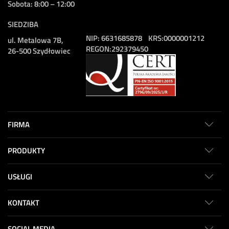
Sobota: 8:00 – 12:00
SIEDZIBA
NIP:
6631685878
KRS:
0000001212
ul. Metalowa 7B,
REGON:
292379450
26-500 Szydłowiec
FIRMA
PRODUKTY
USŁUGI
KONTAKT
SOCIAL MEDIA