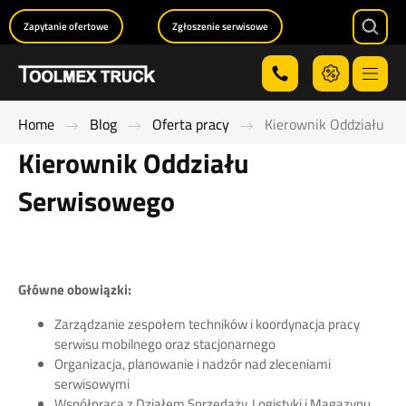
Zapytanie ofertowe
Zgłoszenie serwisowe
Searc
Menu
Home
Blog
Oferta pracy
Kierownik Oddziału S
Kierownik Oddziału
Serwisowego
Główne obowiązki:
Zarządzanie zespołem techników i koordynacja pracy
serwisu mobilnego oraz stacjonarnego
Organizacja, planowanie i nadzór nad zleceniami
serwisowymi
Współpraca z Działem Sprzedaży, Logistyki i Magazynu