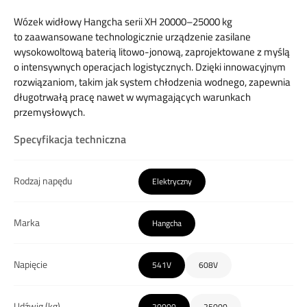
Wózek widłowy Hangcha serii XH 20000–25000 kg
to zaawansowane technologicznie urządzenie zasilane
wysokowoltową baterią litowo-jonową, zaprojektowane z myślą
o intensywnych operacjach logistycznych. Dzięki innowacyjnym
rozwiązaniom, takim jak system chłodzenia wodnego, zapewnia
długotrwałą pracę nawet w wymagających warunkach
przemysłowych.​
Specyfikacja techniczna
Rodzaj napędu
Elektryczny
Marka
Hangcha
Napięcie
541V
608V
Udźwig (kg)
20000
25000