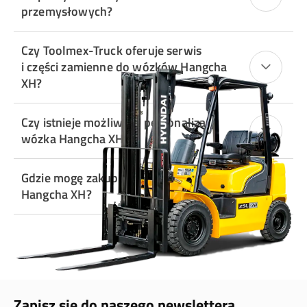
przemysłowych?
Czy Toolmex-Truck oferuje serwis
i części zamienne do wózków Hangcha
XH?
Czy istnieje możliwość personalizacji
wózka Hangcha XH?
Gdzie mogę zakupić wózek widłowy
Hangcha XH?
Zapisz się do naszego newslettera