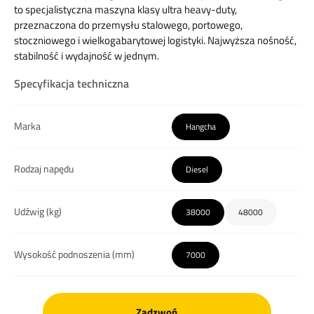
to specjalistyczna maszyna klasy ultra heavy-duty,
przeznaczona do przemysłu stalowego, portowego,
stoczniowego i wielkogabarytowej logistyki. Najwyższa nośność,
stabilność i wydajność w jednym.
Specyfikacja techniczna
Marka
Hangcha
Rodzaj napędu
Diesel
Udźwig (kg)
38000
48000
Wysokość podnoszenia (mm)
7000
Zadzwoń