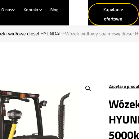
Zapytanie
O nas
Kontakt
Blog
ofertowe
zki widłowe diesel HYUNDAI
Wózek widłowy spalinowy diesel 
Zapytaj o produ
Wózek
HYUND
5000