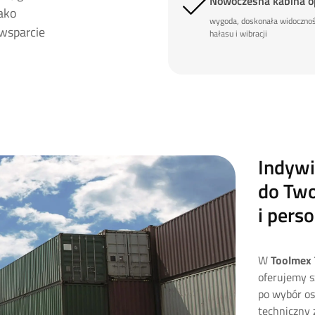
Nowoczesna kabina o
Jako
wygoda, doskonała widocznoś
wsparcie
hałasu i wibracji
Indyw
do Two
i perso
W
Toolmex 
oferujemy s
po wybór os
techniczny