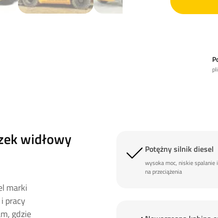
P
pl
zek widłowy
Potężny silnik diesel
wysoka moc, niskie spalanie 
na przeciążenia
l marki
i pracy
m, gdzie