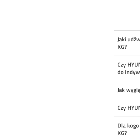
Jaki udź
KG?
Czy HYU
do indyw
Jak wygl
Czy HYU
Dla kogo
KG?