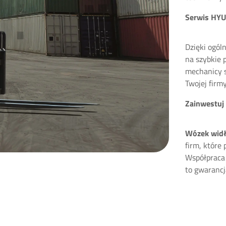
Serwis HYUN
Dzięki ogól
na szybkie 
mechanicy s
Twojej firmy
Zainwestuj
Wózek widł
firm, które
Współpraca
to gwarancj