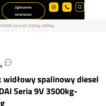
Zgłoszenie
Search
serwisowe
HYUNDAI Seria 9V 3500kg-5000kg
kt
 widłowy spalinowy diesel
AI Seria 9V 3500kg-
kg