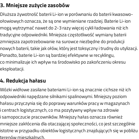
3. Mniejsze zużycie zasobów
Dłuższa żywotność baterii Li-ion w porównaniu do baterii kwasowo-
ołowiowych oznacza, że są one wymieniane rzadziej. Baterie Li-ion
mogą wytrzymać nawet do 2-3 razy więcej cykli ładowania niż ich
tradycyjne odpowiedniki. Mniejsza częstotliwość wymiany baterii
zmniejsza zapotrzebowanie na surowce niezbędne do produkcji
nowych baterii, takie jak ołów, który jest toksyczny i trudny do utylizacji.
Ponadto, baterie Li-ion są bardziej efektywne w recyklingu,
co minimalizuje ich wpływ na środowisko po zakończeniu okresu
eksploatacji.
4. Redukcja hałasu
Wózki widłowe zasilane bateriami Li-ion są znacznie cichsze niż ich
odpowiedniki napędzane silnikami spalinowymi. Mniejszy poziom
hałasu przyczynia się do poprawy warunków pracy w magazynach
i centrach logistycznych, co ma pozytywny wpływ na zdrowie
i samopoczucie pracowników. Mniejszy hałas oznacza również
mniejsze zakłócenia dla otaczającej społeczności, co jest szczególnie
istotne w przypadku obiektów logistycznych znajdujących się w pobliżu
terenów mieszkalnych.