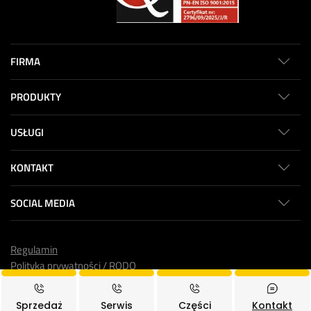
FIRMA
PRODUKTY
USŁUGI
KONTAKT
SOCIAL MEDIA
Regulamin
Polityka prywatności / RODO
© 2025
Toolmex Truck
, Wszystkie prawa zastrzeżone.
Sprzedaż
Serwis
Części
Kontakt