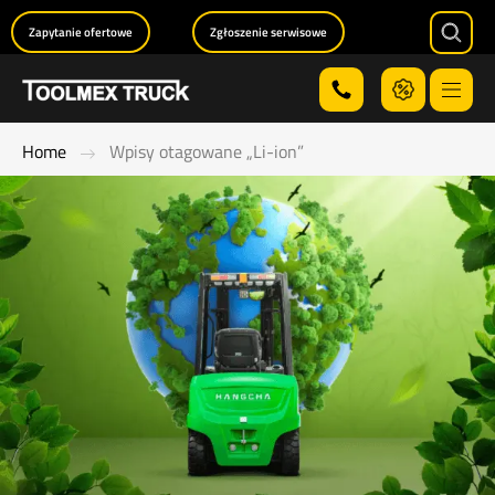
Zapytanie ofertowe
Zgłoszenie serwisowe
Searc
Menu
Home
Wpisy otagowane „Li-ion”