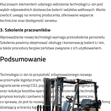
Kluczowym elementem udanego wdrożenia technologii Li-ion jest
wybór odpowiednich dostawców baterii i wózków widłowych. Warto
zwrócić uwagę na renomę producenta, oferowane wsparcie
techniczne oraz dostępność serwisu.
3. Szkolenie pracowników
Wprowadzenie nowej technologii wymaga przeszkolenia personelu.
Szkolenia powinny obejmować obsługę i konserwację baterii Li-ion,
a także procedury bezpieczeństwa związane z ich użytkowaniem.
Podsumowanie
Technologia Li-ion to przyszłość zrównoważonego rozwoju
w przemyśle logistycznym. Dzięki niej możliwe jest znaczne
ograniczenie emisji CO2, poprawa efektywności energetycznej
oraz redukcja kosztów operacyjnych. Wdrożenie tej technologii
przynosi korzyści zarówno środowiskowe, jak i ekonomiczne,
co sprawia, że jest to rozwiązanie godne rozważenia przez każdą firmę
działającą w branży logistycznej.