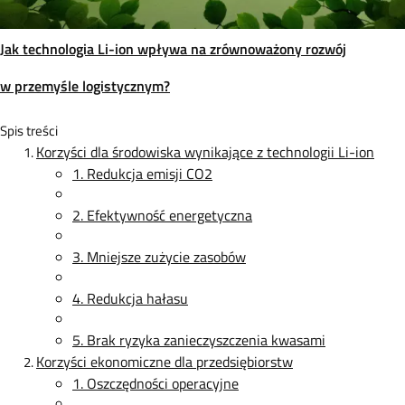
Jak technologia Li-ion wpływa na zrównoważony rozwój
w przemyśle logistycznym?
Spis treści
Korzyści dla środowiska wynikające z technologii Li-ion
1. Redukcja emisji CO2
2. Efektywność energetyczna
3. Mniejsze zużycie zasobów
4. Redukcja hałasu
5. Brak ryzyka zanieczyszczenia kwasami
Korzyści ekonomiczne dla przedsiębiorstw
1. Oszczędności operacyjne