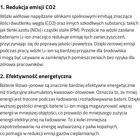
1. Redukcja emisji CO2
Wózki widłowe napędzane silnikami spalinowymi emitują znaczące
ilości dwutlenku węgla (CO2) oraz innych szkodliwych substancji, takich
jak tlenki azotu (NOx) i cząstki stałe (PM). Przejście na wózki zasilane
bateriami Li-ion znacząco redukuje emisję tych zanieczyszczeń,
przyczyniając się do poprawy jakości powietrza. Dzięki zerowej emisji
podczas pracy, wózki Li-ion są bardziej przyjazne dla środowiska
i mogą być używane w zamkniętych pomieszczeniach bez ryzyka dla
zdrowia pracowników.
2. Efektywność energetyczna
Baterie litowo-jonowe są znacznie bardziej efektywne energetycznie
niż tradycyjne akumulatory kwasowo-ołowiowe. Oznacza to, że mniej
energii jest tracone podczas ładowania i rozładowywania baterii. Dzięki
wyższej gęstości energii, baterie Li-ion mogą magazynować więcej
energii w mniejszej objętości, co prowadzi do mniejszego zużycia
energii elektrycznej na ładowanie. To z kolei zmniejsza
zapotrzebowanie na energię wytwarzaną z paliw kopalnych,
co pomaga w redukcji emisji gazów cieplarnianych.