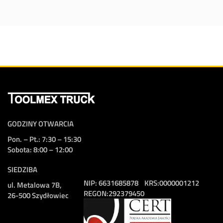
GODZINY OTWARCIA
Pon. – Pt.: 7:30 – 15:30
Sobota: 8:00 – 12:00
SIEDZIBA
NIP:
6631685878
KRS:
0000001212
ul. Metalowa 7B,
REGON:
292379450
26-500 Szydłowiec