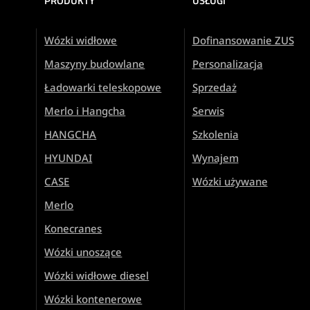
PRODUKTY
USŁUGI
Wózki widłowe
Dofinansowanie ZUS
Maszyny budowlane
Personalizacja
Ładowarki teleskopowe
Sprzedaż
Merlo i Hangcha
Serwis
HANGCHA
Szkolenia
HYUNDAI
Wynajem
CASE
Wózki używane
Merlo
Konecranes
Wózki unoszące
Wózki widłowe diesel
Wózki kontenerowe