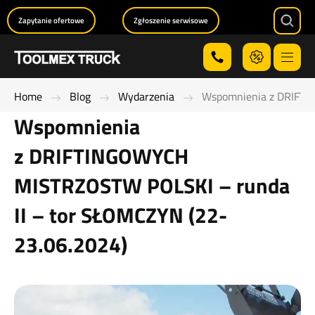
Zapytanie ofertowe
Zgłoszenie serwisowe
Searc
Menu
Home
Blog
Wydarzenia
Wspomnienia z DRIFTI
Wspomnienia
z DRIFTINGOWYCH
MISTRZOSTW POLSKI – runda
II – tor SŁOMCZYN (22-
23.06.2024)