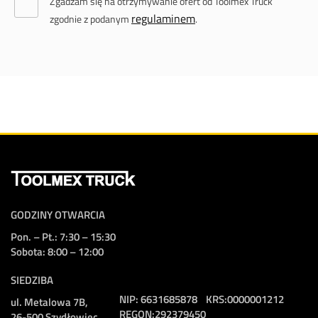
Zgadzam się na otrzymywanie ofert od Toolmex Truck
regulaminem
zgodnie z podanym
.
GODZINY OTWARCIA
Pon. – Pt.: 7:30 – 15:30
Sobota: 8:00 – 12:00
SIEDZIBA
NIP:
6631685878
KRS:
0000001212
ul. Metalowa 7B,
REGON:
292379450
26-500 Szydłowiec