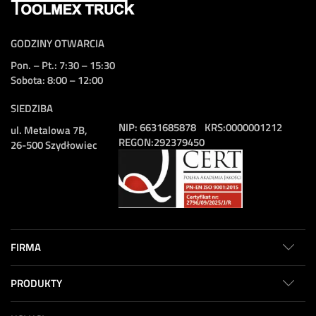
GODZINY OTWARCIA
Pon. – Pt.: 7:30 – 15:30
Sobota: 8:00 – 12:00
SIEDZIBA
NIP:
6631685878
KRS:
0000001212
ul. Metalowa 7B,
REGON:
292379450
26-500 Szydłowiec
FIRMA
PRODUKTY