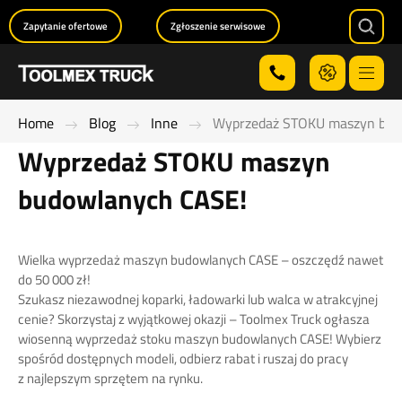
Zapytanie ofertowe
Zgłoszenie serwisowe
Searc
Menu
Home
Blog
Inne
Wyprzedaż STOKU maszyn bud
Wyprzedaż STOKU maszyn
budowlanych CASE!
Wielka wyprzedaż maszyn budowlanych CASE – oszczędź nawet
do 50 000 zł!
Szukasz niezawodnej koparki, ładowarki lub walca w atrakcyjnej
cenie? Skorzystaj z wyjątkowej okazji – Toolmex Truck ogłasza
wiosenną wyprzedaż stoku maszyn budowlanych CASE! Wybierz
spośród dostępnych modeli, odbierz rabat i ruszaj do pracy
z najlepszym sprzętem na rynku.