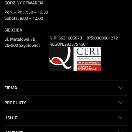
GODZINY OTWARCIA
Pon. – Pt.: 7:30 – 15:30
Sobota: 8:00 – 12:00
SIEDZIBA
NIP:
6631685878
KRS:
0000001212
ul. Metalowa 7B,
REGON:
292379450
26-500 Szydłowiec
FIRMA
PRODUKTY
USŁUGI