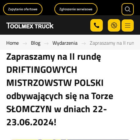
Zapytanie ofertowe
Zgłoszenie serwisowe
Searc
Menu
Home
Blog
Wydarzenia
Zapraszamy na II run
Zapraszamy na II rundę
DRIFTINGOWYCH
MISTRZOWSTW POLSKI
odbywających się na Torze
SŁOMCZYN w dniach 22-
23.06.2024!