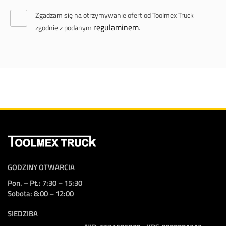
Zgadzam się na otrzymywanie ofert od Toolmex Truck
regulaminem
zgodnie z podanym
.
GODZINY OTWARCIA
Pon. – Pt.: 7:30 – 15:30
Sobota: 8:00 – 12:00
SIEDZIBA