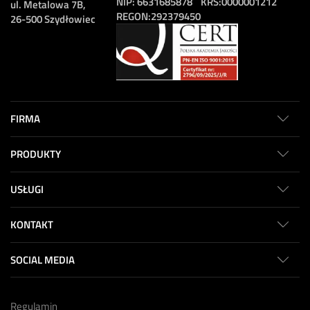
NIP:
6631685878
KRS:
0000001212
ul. Metalowa 7B,
REGON:
292379450
26-500 Szydłowiec
FIRMA
PRODUKTY
USŁUGI
KONTAKT
SOCIAL MEDIA
Regulamin