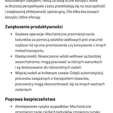
kosztownym zakupem, niosą za sobą liczne korzyści, które
w dłuższej perspektywie czasu przekładają się na oszczędność
i zwiększoną efektywność operacyjną. Oto kilka kluczowych
korzyści, które oferują:
Zwiększenie produktywności
Szybsze operacje:
Mechaniczne przemieszczanie
ładunków za pomocą wózków widłowych jest znacznie
szybsze niż ręczne przenoszenie czy korzystanie z innych
metod transportu.
Elastyczność:
Nowoczesne wózki widłowe są bardziej
wszechstronne, mogą pracować w różnych warunkach
i są dostosowane do różnorodnych zadań.
Więcej zadań w krótszym czasie:
Dzięki automatyzacji
procesów związanych z transportem towarów,
pracownicy mogą skoncentrować się na innych ważnych
zadaniach.
Poprawa bezpieczeństwa
Zmniejszenie ryzyka wypadków:
Mechaniczne
przemieszczanie ciężkich ładunków zmniejsza ryzyko