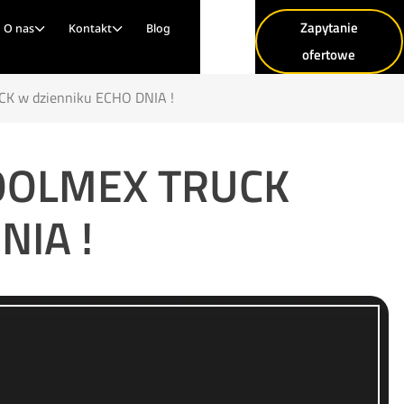
Zapytanie
O nas
Kontakt
Blog
ofertowe
K w dzienniku ECHO DNIA !
TOOLMEX TRUCK
NIA !