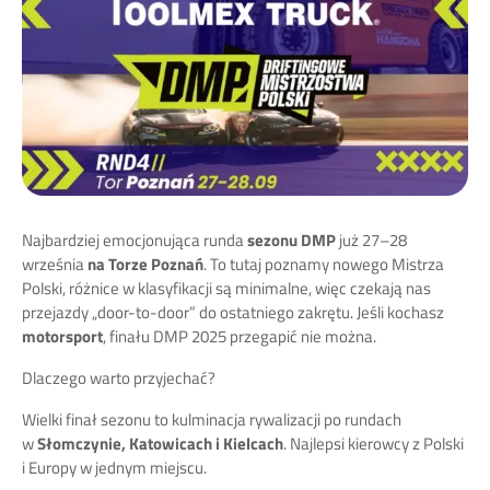
Najbardziej emocjonująca runda
sezonu DMP
już 27–28
września
na Torze Poznań
. To tutaj poznamy nowego Mistrza
Polski, różnice w klasyfikacji są minimalne, więc czekają nas
przejazdy „door-to-door” do ostatniego zakrętu. Jeśli kochasz
motorsport
, finału DMP 2025 przegapić nie można.
Dlaczego warto przyjechać?
Wielki finał sezonu to kulminacja rywalizacji po rundach
w
Słomczynie, Katowicach i Kielcach
. Najlepsi kierowcy z Polski
i Europy w jednym miejscu.