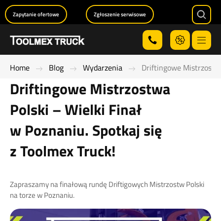
Zapytanie ofertowe
Zgłoszenie serwisowe
Searc
Menu
Home
Blog
Wydarzenia
Driftingowe Mistrzostwa
Driftingowe Mistrzostwa
Polski – Wielki Finał
w Poznaniu. Spotkaj się
z Toolmex Truck!
Zapraszamy na finałową rundę Driftigowych Mistrzostw Polski
na torze w Poznaniu.