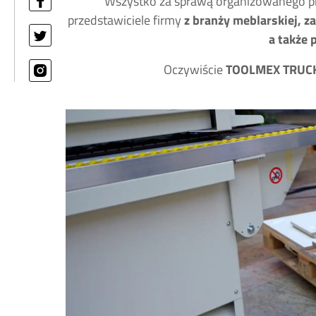
Wszystko za sprawą organizowanego pr
przedstawiciele firmy
z branży meblarskiej, z
a także 
Oczywiście
TOOLMEX TRUC