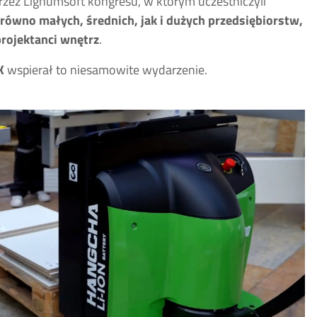
zez Lignumsoft kongresu, w którym uczestniczyli
arówno małych, średnich, jak i dużych przedsiębiorstw,
projektanci wnętrz
.
K
wspierał to niesamowite wydarzenie.