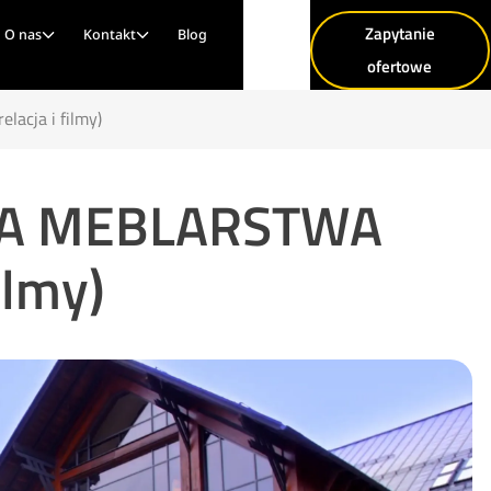
Zapytanie
O nas
Kontakt
Blog
ofertowe
acja i filmy)
ERA MEBLARSTWA
ilmy)