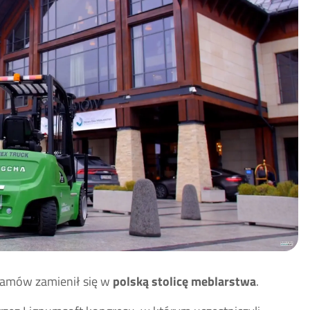
amów zamienił się w
polską stolicę meblarstwa
.