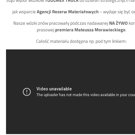
Stąd wybór wózków
TOOLMEX TRUCK
do działań strategicznych na
jak wsparcie
Agencji Rezerw Materiałowych
– wydaje się być o
Nasze wózki znów pracowały podczas nadawanej
NA ŻYWO
kon
prasowej
premiera Mateusza Morawieckiego
.
Całość materiału dostępna np. pod tym linkiem: