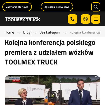
Zapytanie ofertowe
Zgłoszenie serwisowe
Searc
Menu
Home
Blog
Bez kategorii
Kolejna konferencja 
Kolejna konferencja polskiego
premiera z udziałem wózków
TOOLMEX TRUCK