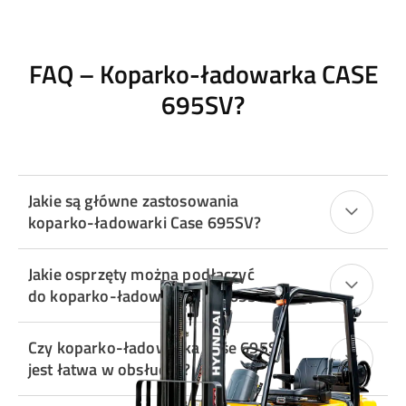
FAQ – Koparko-ładowarka CASE
695SV?
Jakie są główne zastosowania
koparko-ładowarki Case 695SV?
Jakie osprzęty można podłączyć
do koparko-ładowarki Case 695SV?
Czy koparko-ładowarka Case 695SV
jest łatwa w obsłudze?