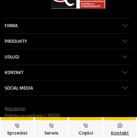
FIRMA
PRODUKTY
USŁUGI
KONTAKT
SOCIAL MEDIA
Regulamin
Polityka prywatności / RODO
© 2025
Toolmex Truck
, Wszystkie prawa zastrzeżone.
Sprzedaż
Serwis
Części
Kontakt