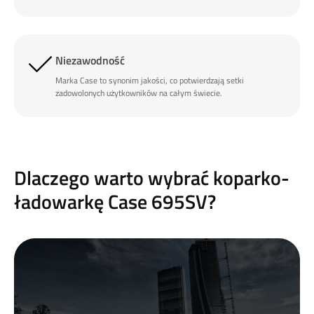
Niezawodność
Marka Case to synonim jakości, co potwierdzają setki
zadowolonych użytkowników na całym świecie.
Dlaczego warto wybrać koparko-
ładowarkę Case 695SV?