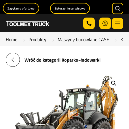
Zapytanie ofertowe
Zgłoszenie serwisowe
Searc
Menu
Home
Produkty
Maszyny budowlane CASE
Kop
Wróć do kategorii Koparko-ładowarki