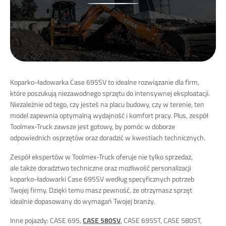
Koparko-ładowarka Case 695SV to idealne rozwiązanie dla firm,
które poszukują niezawodnego sprzętu do intensywnej eksploatacji.
Niezależnie od tego, czy jesteś na placu budowy, czy w terenie, ten
model zapewnia optymalną wydajność i komfort pracy. Plus, zespół
Toolmex-Truck zawsze jest gotowy, by pomóc w doborze
odpowiednich osprzętów oraz doradzić w kwestiach technicznych.
Zespół ekspertów w Toolmex-Truck oferuje nie tylko sprzedaż,
ale także doradztwo techniczne oraz możliwość personalizacji
koparko-ładowarki Case 695SV według specyficznych potrzeb
Twojej firmy. Dzięki temu masz pewność, że otrzymasz sprzęt
idealnie dopasowany do wymagań Twojej branży.
Inne pojazdy: CASE 695,
CASE 580SV
, CASE 695ST, CASE 580ST,