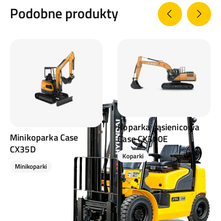
Podobne produkty
Koparka gąsienicowa
Minikoparka Case
Case CX300E
CX35D
Koparki
Minikoparki