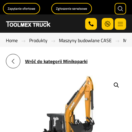
Zapytanie ofertowe
Zgłoszenie serwisowe
Searc
Menu
Home
Produkty
Maszyny budowlane CASE
Mini
Wróć do kategorii Minikoparki