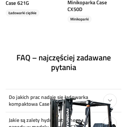
Minikoparka Case
Case 621G
CX50D
Ładowarki ciężkie
Minikoparki
FAQ – najczęściej zadawane
pytania
Do jakich prac nadaje się ładowarka
kompaktowa Case 221F?
Jakie są zalety hydrostatycznego
napędu w modelu Case 221F?