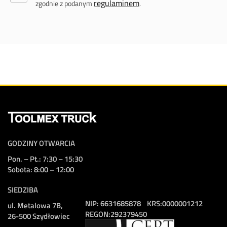
regulaminem
zgodnie z podanym
.
GODZINY OTWARCIA
Pon. – Pt.: 7:30 – 15:30
Sobota: 8:00 – 12:00
SIEDZIBA
NIP:
6631685878
KRS:
0000001212
ul. Metalowa 7B,
REGON:
292379450
26-500 Szydłowiec