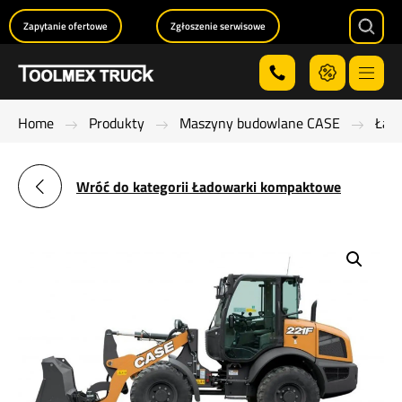
Zapytanie ofertowe
Zgłoszenie serwisowe
Searc
Menu
Home
Produkty
Maszyny budowlane CASE
Ład
Wróć do kategorii Ładowarki kompaktowe