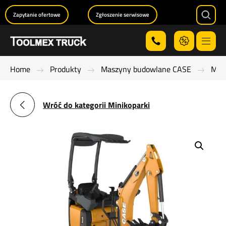
Zapytanie ofertowe
Zgłoszenie serwisowe
Searc
Menu
Home
Produkty
Maszyny budowlane CASE
Mini
Wróć do kategorii Minikoparki