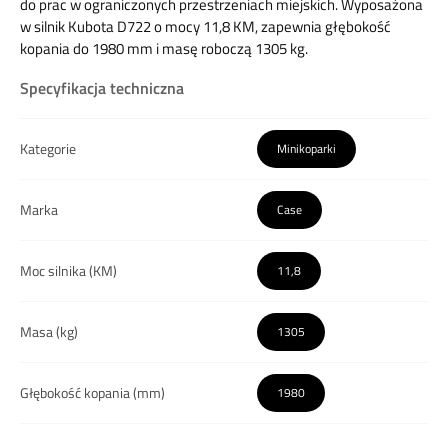
do prac w ograniczonych przestrzeniach miejskich.
Wyposażona
w silnik Kubota D722 o mocy 11,8 KM, zapewnia głębokość
kopania do 1980 mm i masę roboczą 1305 kg.
Specyfikacja techniczna
Kategorie
Minikoparki
Marka
Case
Moc silnika (KM)
11,8
Masa (kg)
1305
Głębokość kopania (mm)
1980