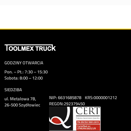
GODZINY OTWARCIA
Pon. – Pt.: 7:30 – 15:30
Sobota: 8:00 – 12:00
SIEDZIBA
NIP:
6631685878
KRS:
0000001212
ul. Metalowa 7B,
REGON:
292379450
26-500 Szydłowiec