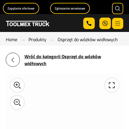
Zapytanie ofertowe
Zgłoszenie serwisowe
Searc
Menu
Home
Produkty
Osprzęt do wózków widłowych
Wróć do kategorii Osprzęt do wózków
widłowych
Zoom
View
in on model
model
in fullscree
Zoom
out
on model