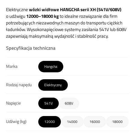
Elektryczne
wózki widłowe HANGCHA serii XH (541V/608V)
o udźwigu
12000–18000 kg
to idealne rozwiązanie dla firm
potrzebujących niezawodnych maszyn do transportu ciężkich
ładunków. Wysokonapięciowe systemy zasilania 541V lub 608V
zapewniają maksymalną wydajność i stabilność pracy.
Specyfikacja techniczna
Marka
Hangcha
Rodzaj napędu
Elektryczny
Napięcie
541V
608V
Udźwig (kg)
12000
14000
16000
18000