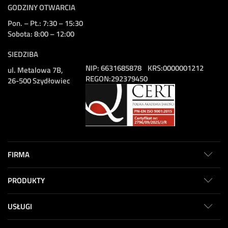
GODZINY OTWARCIA
Pon. – Pt.: 7:30 – 15:30
Sobota: 8:00 – 12:00
SIEDZIBA
NIP:
6631685878
KRS:
0000001212
ul. Metalowa 7B,
REGON:
292379450
26-500 Szydłowiec
FIRMA
PRODUKTY
USŁUGI