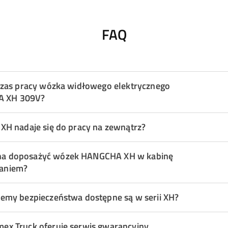
FAQ
t czas pracy wózka widłowego elektrycznego
 XH 309V?
 XH nadaje się do pracy na zewnątrz?
na doposażyć wózek HANGCHA XH w kabinę
waniem?
stemy bezpieczeństwa dostępne są w serii XH?
mex Truck oferuje serwis gwarancyjny