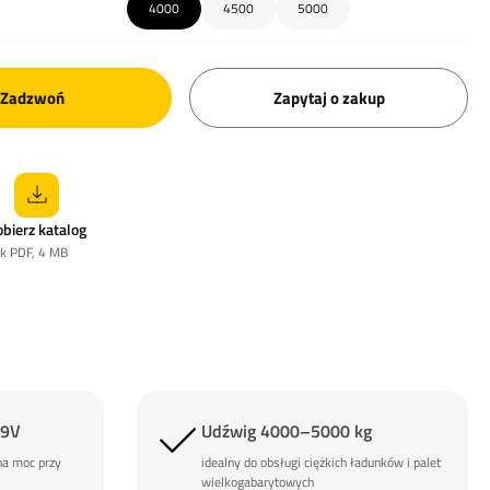
4000
4500
5000
Zadzwoń
Zapytaj o zakup
obierz katalog
ik PDF, 4 MB
09V
Udźwig 4000–5000 kg
na moc przy
idealny do obsługi ciężkich ładunków i palet
wielkogabarytowych