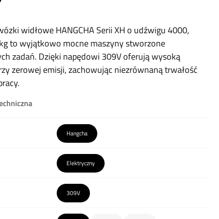
 wózki widłowe HANGCHA Serii XH o udźwigu 4000,
 kg to wyjątkowo mocne maszyny stworzone
ych zadań. Dzięki napędowi 309V oferują wysoką
zy zerowej emisji, zachowując niezrównaną trwałość
pracy.
techniczna
Hangcha
Elektryczny
309V