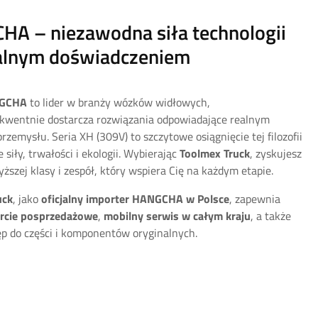
A – niezawodna siła technologii
alnym doświadczeniem
GCHA
to lider w branży wózków widłowych,
kwentnie dostarcza rozwiązania odpowiadające realnym
rzemysłu. Seria XH (309V) to szczytowe osiągnięcie tej filozofii
 siły, trwałości i ekologii. Wybierając
Toolmex Truck
, zyskujesz
yższej klasy i zespół, który wspiera Cię na każdym etapie.
uck
, jako
oficjalny importer HANGCHA w Polsce
, zapewnia
rcie posprzedażowe
,
mobilny serwis w całym kraju
, a także
ęp do części i komponentów oryginalnych.