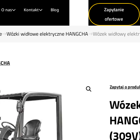
Zapytanie
O nas
Kontakt
Blog
ofertowe
e
Wózki widłowe elektryczne HANGCHA
Wózek widłowy elek
NGCHA
Zapytaj o produ
Wózek
HANG
(309V