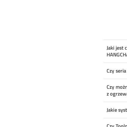
Jaki jes
HANGCHA
Czy seria
Czy moż
z ogrze
Jakie sy
Czy Tool