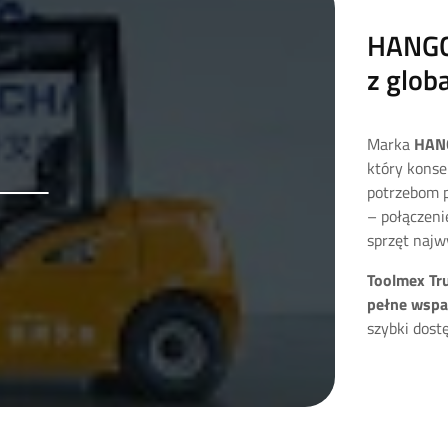
HANGCH
z glob
Marka
HAN
który konse
potrzebom p
– połączenie
sprzęt najw
Toolmex Tr
pełne wspa
szybki dost