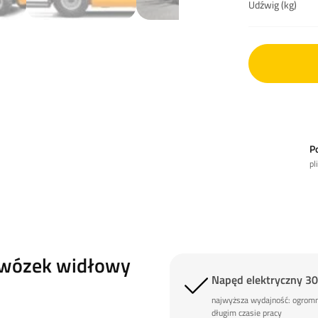
Udźwig (kg)
P
pl
 wózek widłowy
Napęd elektryczny 3
najwyższa wydajność: ogrom
długim czasie pracy