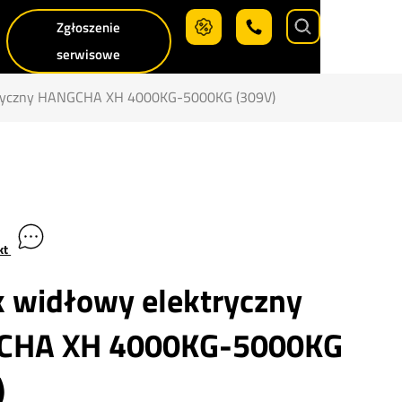
Zgłoszenie
Search
serwisowe
tryczny HANGCHA XH 4000KG-5000KG (309V)
kt
 widłowy elektryczny
CHA XH 4000KG-5000KG
)