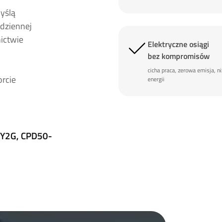
yślą
dziennej
nictwie
Elektryczne osiągi
bez kompromisów
cicha praca, zerowa emisja, n
rcie
energii
Y2G, CPD50-