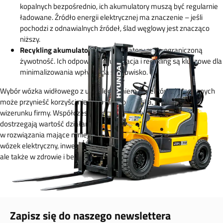
kopalnych bezpośrednio, ich akumulatory muszą być regularnie
ładowane. Źródło energii elektrycznej ma znaczenie – jeśli
pochodzi z odnawialnych źródeł, ślad węglowy jest znacząco
niższy.
Recykling akumulatorów:
Akumulatory mają ograniczoną
żywotność. Ich odpowiednia utylizacja i recykling są kluczowe dla
minimalizowania wpływu na środowisko.
Wybór wózka widłowego z uwzględnieniem aspektów ekologicznych
może przynieść korzyści nie tylko dla środowiska, ale również dla
wizerunku firmy. Współczesne przedsiębiorstwa coraz częściej
dostrzegają wartość działań proekologicznych i chętnie inwestują
w rozwiązania mające mniejszy wpływ na środowisko. Wybierając
wózek elektryczny, inwestujesz nie tylko w ekologiczną przyszłość,
ale także w zdrowie i bezpieczeństwo pracowników.
Zapisz się do naszego newslettera