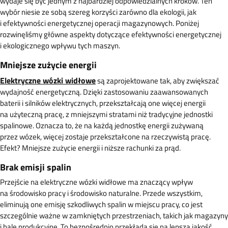
wydaje się być jednym z najbardziej odpowiedzialnych kroków. Ten
wybór niesie ze sobą szereg korzyści zarówno dla ekologii, jak
i efektywności energetycznej operacji magazynowych. Poniżej
rozwinęliśmy główne aspekty dotyczące efektywności energetycznej
i ekologicznego wpływu tych maszyn.
Mniejsze zużycie energii
Elektryczne wózki widłowe
są zaprojektowane tak, aby zwiększać
wydajność energetyczną. Dzięki zastosowaniu zaawansowanych
baterii i silników elektrycznych, przekształcają one więcej energii
na użyteczną pracę, z mniejszymi stratami niż tradycyjne jednostki
spalinowe. Oznacza to, że na każdą jednostkę energii zużywaną
przez wózek, więcej zostaje przekształcone na rzeczywistą pracę.
Efekt? Mniejsze zużycie energii i niższe rachunki za prąd.
Brak emisji spalin
Przejście na elektryczne wózki widłowe ma znaczący wpływ
na środowisko pracy i środowisko naturalne. Przede wszystkim,
eliminują one emisję szkodliwych spalin w miejscu pracy, co jest
szczególnie ważne w zamkniętych przestrzeniach, takich jak magazyny
i hale produkcyjne. To bezpośrednio przekłada się na lepszą jakość