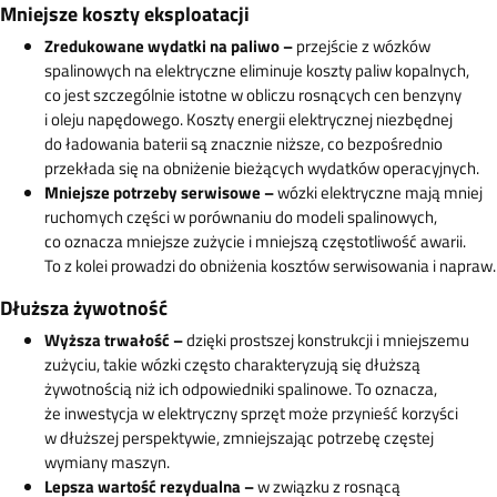
Mniejsze koszty eksploatacji
Zredukowane wydatki na paliwo –
przejście z wózków
spalinowych na elektryczne eliminuje koszty paliw kopalnych,
co jest szczególnie istotne w obliczu rosnących cen benzyny
i oleju napędowego. Koszty energii elektrycznej niezbędnej
do ładowania baterii są znacznie niższe, co bezpośrednio
przekłada się na obniżenie bieżących wydatków operacyjnych.
Mniejsze potrzeby serwisowe –
wózki elektryczne mają mniej
ruchomych części w porównaniu do modeli spalinowych,
co oznacza mniejsze zużycie i mniejszą częstotliwość awarii.
To z kolei prowadzi do obniżenia kosztów serwisowania i napraw.
Dłuższa żywotność
Wyższa trwałość –
dzięki prostszej konstrukcji i mniejszemu
zużyciu, takie wózki często charakteryzują się dłuższą
żywotnością niż ich odpowiedniki spalinowe. To oznacza,
że inwestycja w elektryczny sprzęt może przynieść korzyści
w dłuższej perspektywie, zmniejszając potrzebę częstej
wymiany maszyn.
Lepsza wartość rezydualna –
w związku z rosnącą