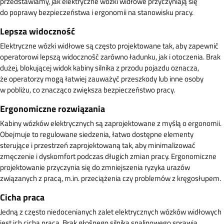
przedstawiamy, jak elektryczne wózki widłowe przyczyniają się
do poprawy bezpieczeństwa i ergonomii na stanowisku pracy.
Lepsza widoczność
Elektryczne wózki widłowe są często projektowane tak, aby zapewnić
operatorowi lepszą widoczność zarówno ładunku, jak i otoczenia. Brak
dużej, blokującej widok kabiny silnika z przodu pojazdu oznacza,
że operatorzy mogą łatwiej zauważyć przeszkody lub inne osoby
w pobliżu, co znacząco zwiększa bezpieczeństwo pracy.
Ergonomiczne rozwiązania
Kabiny wózków elektrycznych są zaprojektowane z myślą o ergonomii.
Obejmuje to regulowane siedzenia, łatwo dostępne elementy
sterujące i przestrzeń zaprojektowaną tak, aby minimalizować
zmęczenie i dyskomfort podczas długich zmian pracy. Ergonomiczne
projektowanie przyczynia się do zmniejszenia ryzyka urazów
związanych z pracą, m.in. przeciążenia czy problemów z kręgosłupem.
Cicha praca
Jedną z często niedocenianych zalet elektrycznych wózków widłowych
jest ich cicha praca. Brak głośnego silnika spalinowego sprawia,