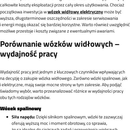
całkowite koszty eksploatacji przez cały okres użytkowania. Chociaż
wózek widłowy elektryczny
początkowa inwestycja w
może być
wyższa, długoterminowe oszczędności w zakresie serwisowania
i energii mogą okazać się bardziej korzystne. Warto również uwzględnić
możliwe przestoje i koszty związane z ewentualnymi awariami.
Porównanie wózków widłowych –
wydajność pracy
Wydajność pracy jest jednym z kluczowych czynników wpływających
na decyzję o zakupie wózka widłowego. Zarówno wózki spalinowe, jak
i elektryczne, mają swoje mocne strony w tym zakresie. Aby podjąć
świadomy wybór, warto przeanalizować różnice w wydajności pracy
obu tych rodzajów wózków.
Wózek spalinowy
Siła napędu:
Dzięki silnikom spalinowym, wózki te zazwyczaj
oferują wyższą moc i moment obrotowy, co sprawia,
że są idealne do cięższych zadań i przewożenia większych