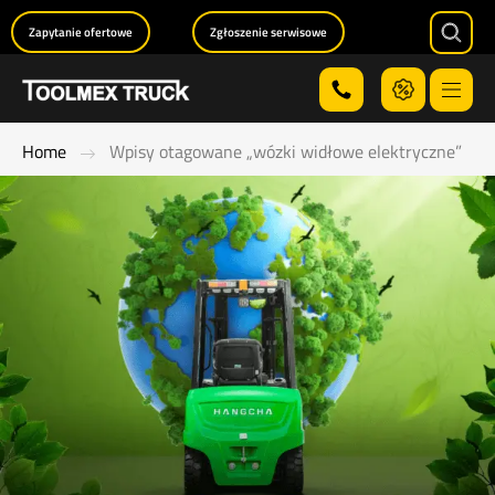
Zapytanie ofertowe
Zgłoszenie serwisowe
Searc
Menu
Home
Wpisy otagowane „wózki widłowe elektryczne”