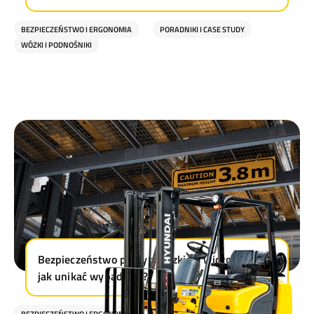
BEZPIECZEŃSTWO I ERGONOMIA
PORADNIKI I CASE STUDY
WÓZKI I PODNOŚNIKI
Bezpieczeństwo pracy z wózkiem widłowym –
jak unikać wypadków?
BEZPIECZEŃSTWO I ERGONOMIA