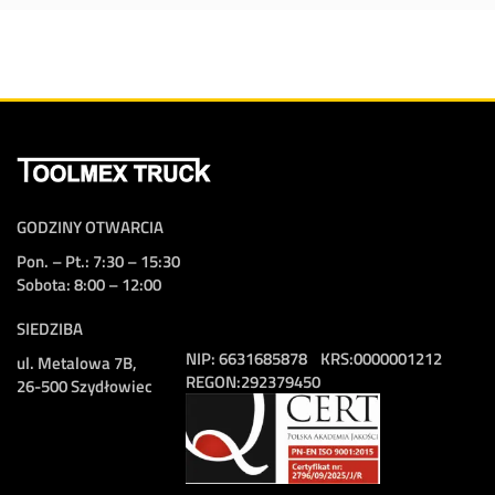
GODZINY OTWARCIA
Pon. – Pt.: 7:30 – 15:30
Sobota: 8:00 – 12:00
SIEDZIBA
NIP:
6631685878
KRS:
0000001212
ul. Metalowa 7B,
REGON:
292379450
26-500 Szydłowiec