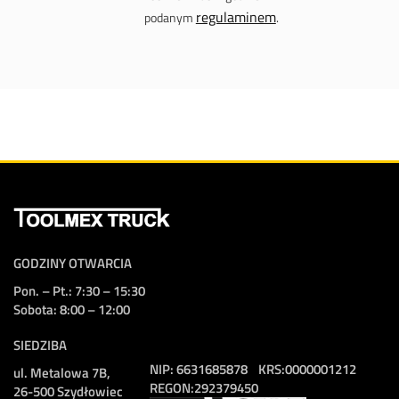
regulaminem
podanym
.
GODZINY OTWARCIA
Pon. – Pt.: 7:30 – 15:30
Sobota: 8:00 – 12:00
SIEDZIBA
NIP:
6631685878
KRS:
0000001212
ul. Metalowa 7B,
REGON:
292379450
26-500 Szydłowiec