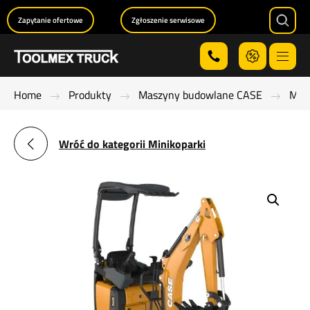
Zapytanie ofertowe
Zgłoszenie serwisowe
Searc
Menu
Home
Produkty
Maszyny budowlane CASE
Mini
Wróć do kategorii Minikoparki