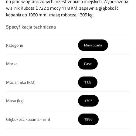
do prac w ograniczonych przestrzeniach miejskich.
Wyposażona
w silnik Kubota D722 o mocy 11,8 KM, zapewnia głębokość
kopania do 1980 mm i masę roboczą 1305 kg.
Specyfikacja techniczna
Kategorie
Minikoparki
Marka
Case
Moc silnika (KM)
11,8
Masa (kg)
1305
Głębokość kopania (mm)
1980