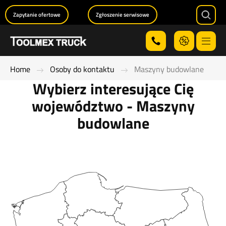
Zapytanie ofertowe
Zgłoszenie serwisowe
Searc
Menu
Home
Osoby do kontaktu
Maszyny budowlane
Wybierz interesujące Cię
województwo - Maszyny
budowlane