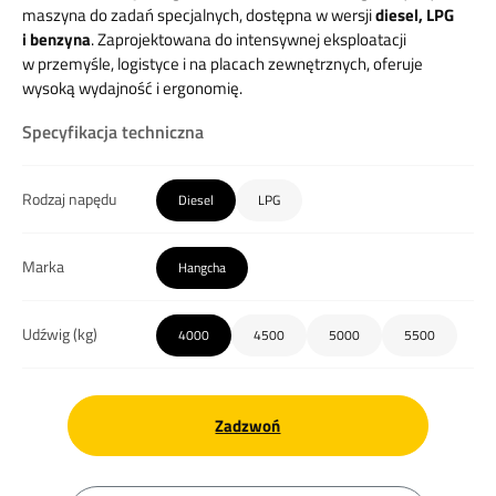
maszyna do zadań specjalnych, dostępna w wersji
diesel, LPG
i benzyna
. Zaprojektowana do intensywnej eksploatacji
w przemyśle, logistyce i na placach zewnętrznych, oferuje
wysoką wydajność i ergonomię.
Specyfikacja techniczna
Rodzaj napędu
Diesel
LPG
Marka
Hangcha
Udźwig (kg)
4000
4500
5000
5500
Zadzwoń