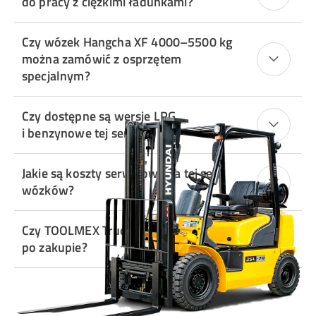
do pracy z ciężkimi ładunkami?
Czy wózek Hangcha XF 4000–5500 kg
można zamówić z osprzętem
specjalnym?
Czy dostępne są wersje LPG
i benzynowe tej serii?
Jakie są koszty serwisowania tej serii
wózków?
Czy TOOLMEX Truck oferuje wsparcie
po zakupie?