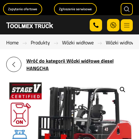
Zapytanie ofertowe
Zgłoszenie serwisowe
Searc
Menu
Home
Produkty
Wózki widłowe
Wózki widłowe 
Wróć do kategorii Wózki widłowe diesel
HANGCHA