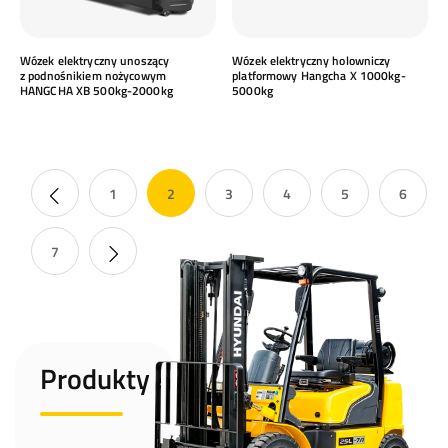
Wózek elektryczny unoszący
Wózek elektryczny holowniczy
z podnośnikiem nożycowym
platformowy Hangcha X 1000kg-
HANGCHA XB 500kg-2000kg
5000kg
1
2
3
4
5
6
7
Produkty