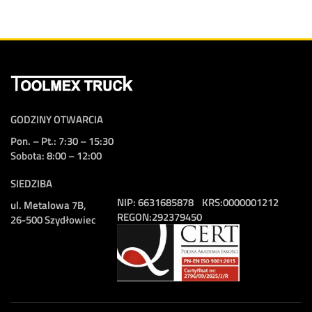
GODZINY OTWARCIA
Pon. – Pt.: 7:30 – 15:30
Sobota: 8:00 – 12:00
SIEDZIBA
NIP:
6631685878
KRS:
0000001212
ul. Metalowa 7B,
REGON:
292379450
26-500 Szydłowiec