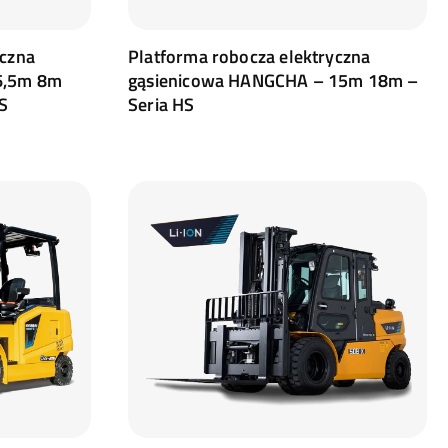
yczna
Platforma robocza elektryczna
6,5m 8m
gąsienicowa HANGCHA – 15m 18m –
S
Seria HS