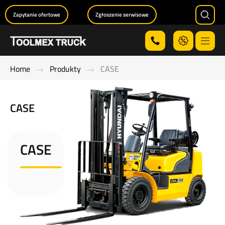
Zapytanie ofertowe
Zgłoszenie serwisowe
Searc
Menu
Home
Produkty
CASE
CASE
CASE