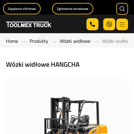
Zapytanie ofertowe
Zgłoszenie serwisowe
Searc
Menu
Home
Produkty
Wózki widłowe
Wózki widłow
Wózki widłowe HANGCHA