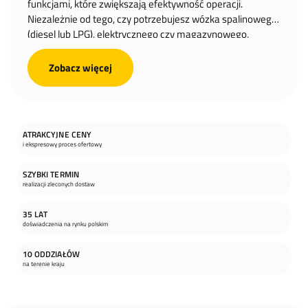
funkcjami, które zwiększają efektywność operacji.
Niezależnie od tego, czy potrzebujesz wózka spalinowego
(diesel lub LPG), elektrycznego czy magazynowego,
Hangcha oferuje rozwiązania szyte na miarę Twoich
potrzeb.
Zobacz więcej
ATRAKCYJNE CENY
i ekspresowy proces ofertowy
SZYBKI TERMIN
realizacji zleconych dostaw
35 LAT
doświadczenia na rynku polskim
10 ODDZIAŁÓW
na terenie kraju